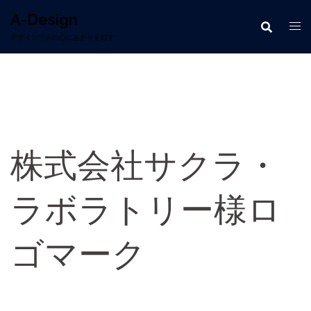
コ
A-Design
ン
テ
デザインで人の心にあかりを灯す
ン
ツ
へ
ス
キ
ッ
プ
株式会社サクラ・
ラボラトリー様ロ
ゴマーク